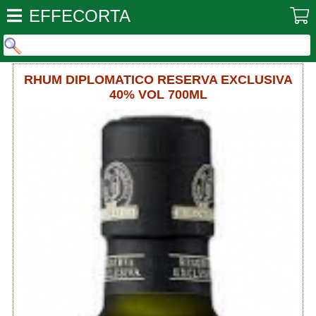
EFFECORTA
RHUM DIPLOMATICO RESERVA EXCLUSIVA
40% VOL 700ML