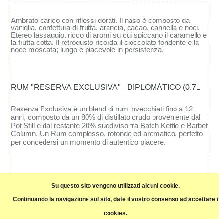
Ambrato carico con riflessi dorati. Il naso è composto da
vaniglia, confettura di frutta, arancia, cacao, cannella e noci.
Etereo lassaggio, ricco di aromi su cui spiccano il caramello e
la frutta cotta. Il retrogusto ricorda il cioccolato fondente e la
noce moscata; lungo e piacevole in persistenza.
RUM "RESERVA EXCLUSIVA" - DIPLOMÁTICO (0.7L
Reserva Exclusiva è un blend di rum invecchiati fino a 12
anni, composto da un 80% di distillato crudo proveniente dal
Pot Still e dal restante 20% suddiviso fra Batch Kettle e Barbet
Column. Un Rum complesso, rotondo ed aromatico, perfetto
per concedersi un momento di autentico piacere.
Su questo sito vengono utilizzati alcuni cookie.
Continuando la navigazione sul sito, date il vostro consenso ad accettare i
cookies.