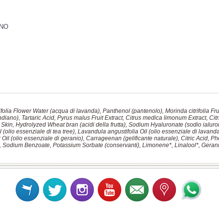
NO
olia Flower Water (acqua di lavanda), Panthenol (pantenolo), Morinda citrifolia Frui
indiano), Tartaric Acid, Pyrus malus Fruit Extract, Citrus medica limonum Extract, Citr
kin, Hydrolyzed Wheat bran (acidi della frutta), Sodium Hyaluronate (sodio ialur
il (olio essenziale di tea tree), Lavandula angustifolia Oil (olio essenziale di lavan
Oil (olio essenziale di geranio), Carrageenan (gelificante naturale), Citric Acid, P
, Sodium Benzoate, Potassium Sorbate (conservanti), Limonene*, Linalool*, Geranio