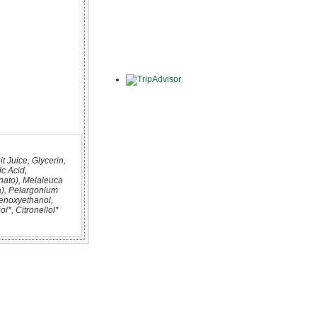
t Juice, Glycerin,
ic Acid,
onato), Melaleuca
da), Pelargonium
henoxyethanol,
l*, Citronellol*