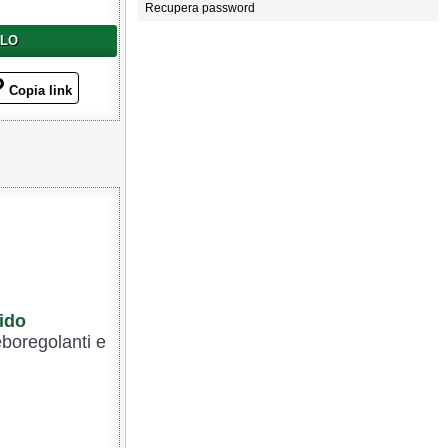
Recupera password
LLO
Copia link
cido
seboregolanti e