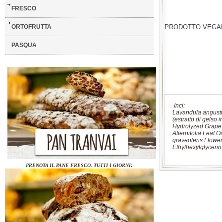
FRESCO
ORTOFRUTTA
PRODOTTO VEGA
PASQUA
Inci:
Lavandula angustif
(estratto di gelso 
Hydrolyzed Grape S
Alternifolia Leaf O
graveolens Flower 
Ethylhexylglycerin
P
RENOTA IL PANE FRESCO, TUTTI I GIORNI!