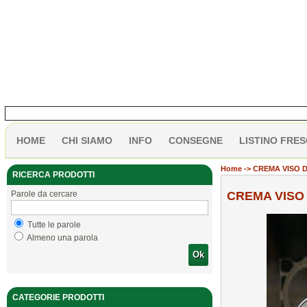
HOME
CHI SIAMO
INFO
CONSEGNE
LISTINO FRES
Home
-> CREMA VISO 
RICERCA PRODOTTI
Parole da cercare
CREMA VISO
Tutte le parole
Almeno una parola
Ok
CATEGORIE PRODOTTI