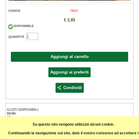
CODICE
7823
€ 2,85
DISPONIBILE
QUANTITÀ
Aggiungi al carrello
Aggiungi ai preferiti
Condividi
GUSTI DISPONIBILI:
Mirtillo
Albicocca
Frutti bosco
Su questo sito vengono utilizzati alcuni cookie.
Fragola
Arancia e zenzero
Pistacchio
Continuando la navigazione sul sito, date il vostro consenso ad accettare i
Lamponi