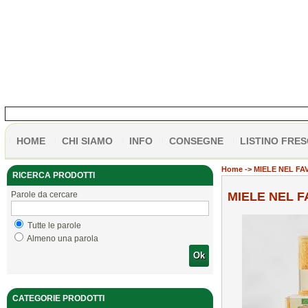
HOME
CHI SIAMO
INFO
CONSEGNE
LISTINO FRES
Home
-> MIELE NEL FA
RICERCA PRODOTTI
Parole da cercare
MIELE NEL F
Tutte le parole
Almeno una parola
Ok
CATEGORIE PRODOTTI