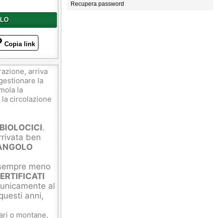
Recupera password
LLO
Copia link
azione, arriva
gestionare la
imola la
la circolazione
BIOLOCICI
.
rrivata ben
ANGOLO
 sempre meno
CERTIFICATI
i unicamente al
questi anni,
nari o montane,