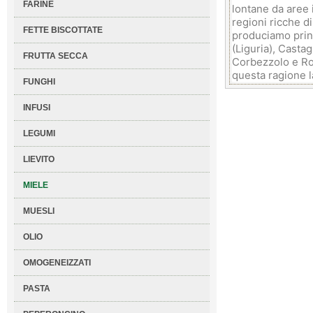
FARINE
lontane da aree i
regioni ricche di
FETTE BISCOTTATE
produciamo prin
(Liguria), Castag
FRUTTA SECCA
Corbezzolo e Rod
questa ragione la
FUNGHI
INFUSI
LEGUMI
LIEVITO
MIELE
MUESLI
OLIO
OMOGENEIZZATI
PASTA