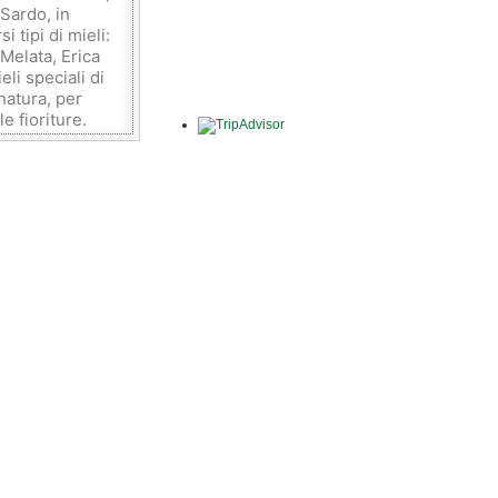
 Sardo, in
 tipi di mieli:
 Melata, Erica
li speciali di
natura, per
e fioriture.