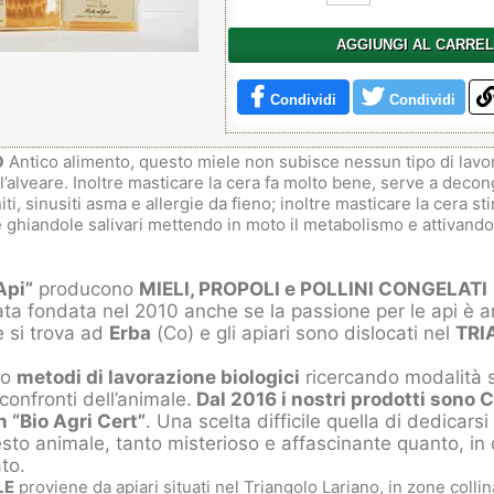
AGGIUNGI AL CARRE
Condividi
Condividi
O
Antico alimento, questo miele non subisce nessun tipo di lavor
l’alveare. Inoltre masticare la cera fa molto bene, serve a decon
niti, sinusiti asma e allergie da fieno; inoltre masticare la cera st
 ghiandole salivari mettendo in moto il metabolismo e attivando 
Api”
producono
MIELI, PROPOLI e POLLINI CONGELATI
ata fondata nel 2010 anche se la passione per le api è a
 si trova ad
Erba
(Co) e gli apiari sono dislocati nel
TRI
lo
metodi di lavorazione biologici
ricercando modalità
confronti dell’animale.
Dal 2016 i nostri prodotti sono 
 “Bio Agri Cert”
. Una scelta difficile quella di dedicars
sto animale, tanto misterioso e affascinante quanto, in 
ato.
LE
proviene da apiari situati nel Triangolo Lariano, in zone colli