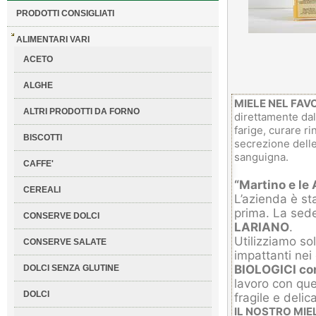
PRODOTTI CONSIGLIATI
ALIMENTARI VARI
ACETO
ALGHE
MIELE NEL FAV
ALTRI PRODOTTI DA FORNO
direttamente dal
farige, curare ri
BISCOTTI
secrezione delle
sanguigna.
CAFFE'
“Martino e le 
CEREALI
L’azienda è st
prima. La sede
CONSERVE DOLCI
LARIANO
.
Utilizziamo so
CONSERVE SALATE
impattanti nei 
BIOLOGICI con
DOLCI SENZA GLUTINE
lavoro con que
DOLCI
fragile e delic
IL NOSTRO MIE