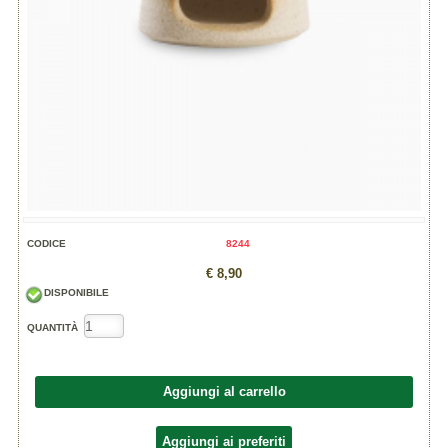
CODICE
8244
€ 8,90
DISPONIBILE
QUANTITÀ
Aggiungi al carrello
Aggiungi ai preferiti