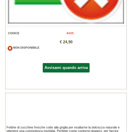
CODICE
8439
€ 24,90
NON DISPONIBILE
Avvisami quando arriva
Fettine di zucchine fresche cotte alla griglia per esaltarne la dolcezza naturale e
ottenere una consistenza morbida. Perfette come contorno leggero, per farcire