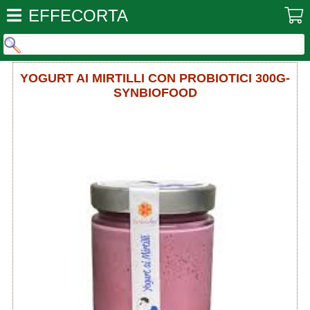
EFFECORTA
YOGURT AI MIRTILLI CON PROBIOTICI 300G-
SYNBIOFOOD