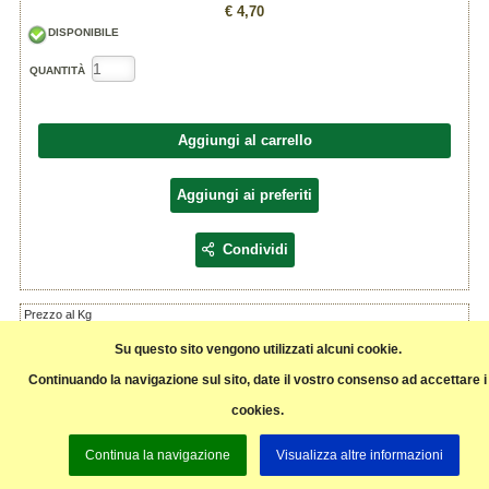
€ 4,70
DISPONIBILE
QUANTITÀ
Aggiungi al carrello
Aggiungi ai preferiti
Condividi
Prezzo al Kg
Origine Italia,
prodotto da agricoltura biologica fornito da:
Su questo sito vengono utilizzati alcuni cookie.
Coop Soc Areté, Torre Boldone, BG
Coop Soc cascina Biblioteca, MI
Continuando la navigazione sul sito, date il vostro consenso ad accettare i
cookies.
Pagina precedente
Continua la navigazione
Visualizza altre informazioni