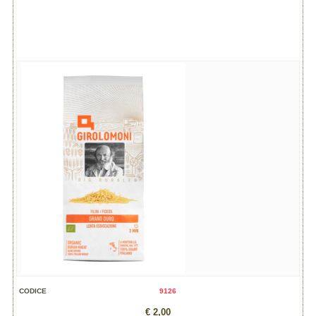
CODICE
9126
€ 2,00