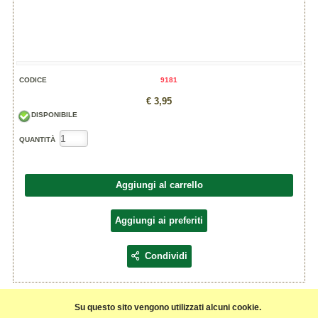
CODICE
9181
€ 3,95
DISPONIBILE
QUANTITÀ
Aggiungi al carrello
Aggiungi ai preferiti
Condividi
Ingredienti:
Su questo sito vengono utilizzati alcuni cookie.
Purea di PESCA italiana 50%, acqua, zucchero di