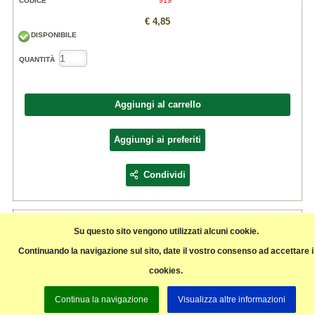
CODICE
919
€ 4,85
DISPONIBILE
QUANTITÀ
Aggiungi al carrello
Aggiungi ai preferiti
Condividi
BUONISSIME Fette al Miele
Ingredienti: farina di
Su questo sito vengono utilizzati alcuni cookie.
frumento
tipo 0, zucchero,
uova
,
burro
,
lievito naturale (da lievito madre),
latte
, miele 3%,
tuorlo
Continuando la navigazione sul sito, date il vostro consenso ad accettare i
d'uovo
, sale, aromi naturali.
cookies.
Pagina precedente
Continua la navigazione
Visualizza altre informazioni