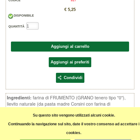
CODICE
927
€ 5,25
DISPONIBILE
QUANTITÀ
Aggiungi al carrello
Aggiungi ai preferiti
Condividi
Ingredienti:
farina di FRUMENTO (GRANO tenero tipo "0"),
lievito naturale (da pasta madre Corsini con farina di
FRUMENTO), zucchero grezzo di canna 11%, olio di girasole,
farina di FRUMENTO integrale 9% (GRANO tenero, crusca di
Su questo sito vengono utilizzati alcuni cookie.
GRANO tenero), fibra d'AVENA ricca di betaglucani
Continuando la navigazione sul sito, date il vostro consenso ad accettare i
6%, miele,aromi naturali,sale.
cookies.