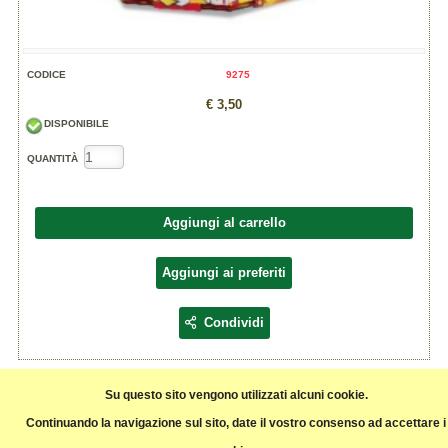
CODICE
9275
€ 3,50
DISPONIBILE
QUANTITÀ
Aggiungi al carrello
Aggiungi ai preferiti
Condividi
CONFEZIONE REGALO CON MIX 4 LATTINE 0,33L
Fornita già allestita con la selezione delle seguenti birre:
Su questo sito vengono utilizzati alcuni cookie.
- AUSFAHRT, Lager 5,0%
- AMERICAN MAGUT, West Coast Pilsner 5,0%
Continuando la navigazione sul sito, date il vostro consenso ad accettare i
- GAINA, IPA 6,0%
- QUARANTOTT, Double IPA 8,0%