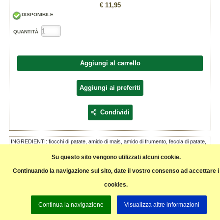
€ 11,95
DISPONIBILE
QUANTITÀ
Aggiungi al carrello
Aggiungi ai preferiti
Condividi
INGREDIENTI: fiocchi di patate, amido di mais, amido di frumento, fecola di patate,
sale, farina di grano tenero, additivi, acqua, semolino di riso
Su questo sito vengono utilizzati alcuni cookie.
SPECIALITA' GASTRONOMICA
Continuando la navigazione sul sito, date il vostro consenso ad accettare i
Prezzo al Kg
cookies.
Pagina precedente
Continua la navigazione
Visualizza altre informazioni