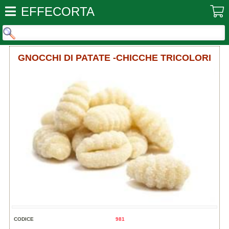
EFFECORTA
GNOCCHI DI PATATE -CHICCHE TRICOLORI
CODICE
981