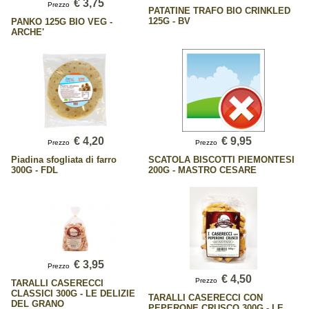
€ 3,75
Prezzo
PATATINE TRAFO BIO CRINKLED
125G - BV
PANKO 125G BIO VEG -
ARCHE'
€ 4,20
€ 9,95
Prezzo
Prezzo
Piadina sfogliata di farro
SCATOLA BISCOTTI PIEMONTESI
300G - FDL
200G - MASTRO CESARE
€ 3,95
Prezzo
€ 4,50
Prezzo
TARALLI CASERECCI
CLASSICI 300G - LE DELIZIE
TARALLI CASERECCI CON
DEL GRANO
PEPERONE CRUSCO 300G - LE