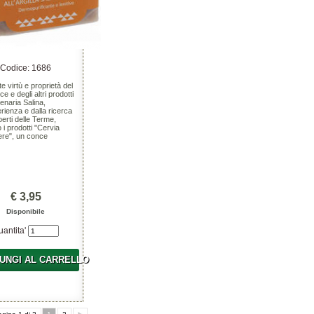
Codice: 1686
te virtù e proprietà del
e e degli altri prodotti
lenaria Salina,
erienza e dalla ricerca
perti delle Terme,
i prodotti "Cervia
re", un conce
€ 3,95
Disponibile
uantita'
UNGI AL CARRELLO