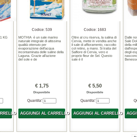
Codice: 539
Codice: 1683
 1 KG
MOTHIA è un sale marino
Oltre al cru riserva, la salina di
Dalle no
naturale integrale di altissima
Cervia, mette in vendita anche
Sale Dolc
qualità ottenuto per
il sale di affioramento, raccolto
della mil
evaporazione dell’acqua
col retino, a mano. Si tratta del
dall'esp
incontaminata delle saline della
Salfiore di Cervia, vero e
degli es
Laguna. Grazie all’azione
proprio fleur de Sel. Questo
nascono 
del sole e de
sale è il
Benesse
€ 1,75
€ 5,50
Disponibile
Disponibile
Quantita'
Quantita'
Q
ARRELLO
AGGIUNGI AL CARRELLO
AGGIUNGI AL CARRELLO
AGGI