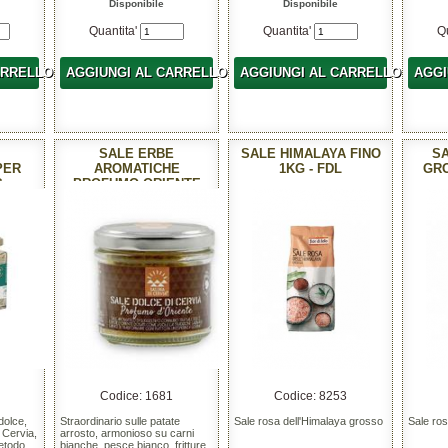
Disponibile
Disponibile
Quantita'
Quantita'
Q
ARRELLO
AGGIUNGI AL CARRELLO
AGGIUNGI AL CARRELLO
AGGI
E
SALE ERBE
SALE HIMALAYA FINO
S
PER
AROMATICHE
1KG - FDL
GRO
G
PROFUMO ORIENTE
175G
Codice: 1681
Codice: 8253
dolce,
Straordinario sulle patate
Sale rosa dell'Himalaya grosso
Sale ros
i Cervia,
arrosto, armonioso su carni
metodo
bianche, pesce bianco, fritture,