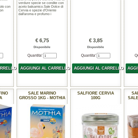
verdure specie se condite con
olo con
aceto balsamico.Sale Dolce di
non
Cervia e spezie d’Oriente
dall’aroma e profumo i
€ 6,75
€ 3,85
Disponibile
Disponibile
Quantita'
Quantita'
Q
ARRELLO
AGGIUNGI AL CARRELLO
AGGIUNGI AL CARRELLO
AGGI
FINO
SALE MARINO
SALFIORE CERVIA
SA
A
GROSSO 1KG - MOTHIA
100G
SALE