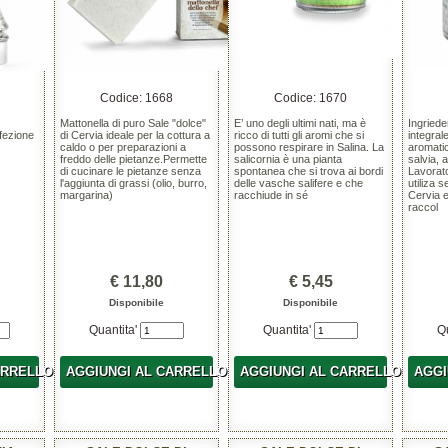
Codice: 1668
Codice: 1670
Mattonella di puro Sale "dolce"
E’ uno degli ultimi nati, ma è
Ingriede
fezione
di Cervia ideale per la cottura a
ricco di tutti gli aromi che si
integral
caldo o per preparazioni a
possono respirare in Salina. La
aromati
freddo delle pietanze.Permette
salicornia è una pianta
salvia, 
di cucinare le pietanze senza
spontanea che si trova ai bordi
Lavorato
l'aggiunta di grassi (olio, burro,
delle vasche salifere e che
utiliza 
margarina)
racchiude in sé
Cervia 
raccol
€ 11,80
€ 5,45
Disponibile
Disponibile
Quantita'
Quantita'
Q
ARRELLO
AGGIUNGI AL CARRELLO
AGGIUNGI AL CARRELLO
AGGI