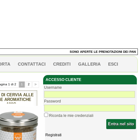
SONO APERTE LE PRENOTAZIONI DEI PANETTONI!
ORTA
CONTATTACI
CREDITI
GALLERIA
ESCI
ACCESSO CLIENTE
gina 1 di 2
1
2
Username
 DI CERVIA ALLE
E AROMATICHE
Password
100G
Ricorda le mie credenziali
Entra nel sito
Registrati