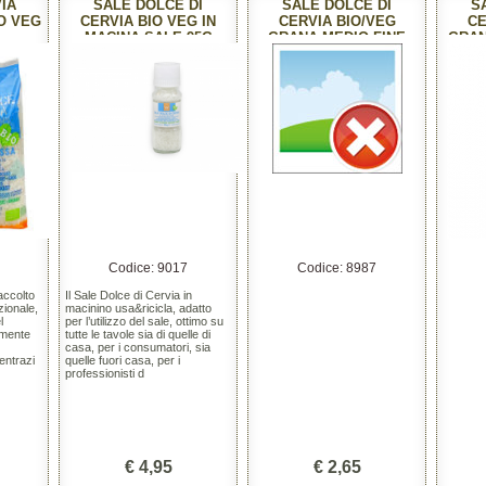
VIA
SALE DOLCE DI
SALE DOLCE DI
S
O VEG
CERVIA BIO VEG IN
CERVIA BIO/VEG
CE
MACINA SALE 95G
GRANA MEDIO-FINE
GRAN
1KG
S
Codice: 9017
Codice: 8987
accolto
Il Sale Dolce di Cervia in
zionale,
macinino usa&ricicla, adatto
l
per l’utilizzo del sale, ottimo su
emente
tutte le tavole sia di quelle di
casa, per i consumatori, sia
entrazi
quelle fuori casa, per i
professionisti d
€ 4,95
€ 2,65