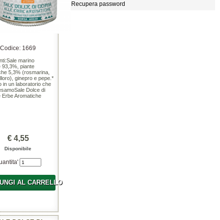
Recupera password
Codice: 1669
nti:Sale marino
e 93,3%, piante
che 5,3% (rosmarina,
alloro), ginepro e pepe.*
 in un laboratorio che
sesamoSale Dolce di
e Erbe Aromatiche
€ 4,55
Disponibile
uantita'
UNGI AL CARRELLO