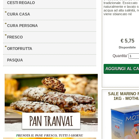
CESTI REGALO
tradizionale. Essiccato
naturalmente e lavato s
acqua ad alta salinità, 
CURA CASA
viene sbiancato né
CURA PERSONA
FRESCO
€ 5,75
Disponibile
ORTOFRUTTA
Quantita'
PASQUA
AGGIUNGI AL C
SALE MARINO 
1KG - MOTHI
P
RENOTA IL PANE FRESCO, TUTTI I GIORNI!