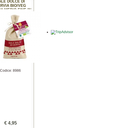
ALE DOLCE DI
RVIA BIO/VEG
A MEDIO-FINE IN
ACCHETTO DI
COTONE
Codice: 8986
€ 4,95