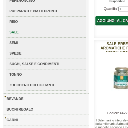
PEPERONCINO
Disponibile
Quantita'
PREPARATI E PIATTI PRONTI
AGGIUNGI AL C
RISO
SALE
SEMI
SALE ERB
AROMATICHE 
CARNE 175
SPEZIE
SUGHI, SALSE E CONDIMENTI
TONNO
ZUCCHERO DOLCIFICANTI
BEVANDE
BUONI REGALO
Codice: 4427
CARNI
Il Sale marino integrale 
della millenaria Salina d
è raccolto secondo il 