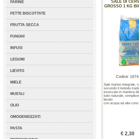
SALE DI CER
FARINE
GROSSO 1 KG BI
FETTE BISCOTTATE
FRUTTA SECCA
FUNGHI
INFUSI
LEGUMI
LIEVITO
Codice: 1674
MIELE
Sale marino integrale, r
secondo il metodo tradi
essiccato in maniera de
MUESLI
tutto naturale, semplic
lavato
con acqua ad alta conc
OLIO
OMOGENEIZZATI
PASTA
€ 2,30